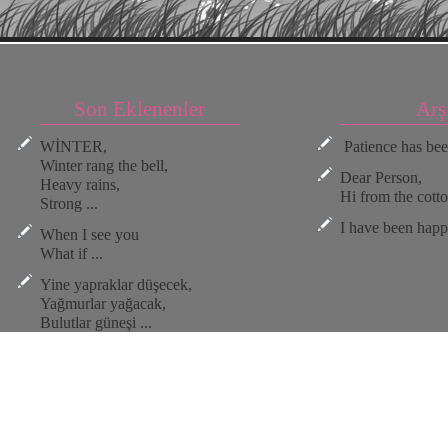
Son Eklenenler
Arş
WİNTER,
Patience has bee
Winter rang the bell,
Dear Person,
Heavy rains,
Hi from the cotton
Strong ...
I have been happy
When I see you
What if ...
Yine yapraklar düşecek,
Yağmurlar yağacak,
Bulutlar güneşi ...