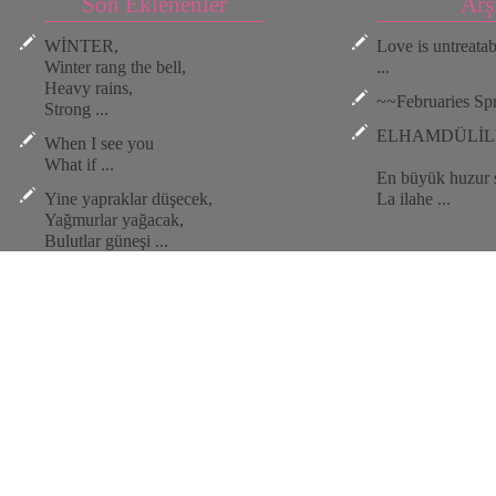
Son Eklenenler
Arş
WİNTER,
Love is untreata
Winter rang the bell,
...
Heavy rains,
~~Februaries Spri
Strong ...
ELHAMDÜLİL
When I see you
What if ...
En büyük huzur 
Yine yapraklar düşecek,
La ilahe ...
Yağmurlar yağacak,
Bulutlar güneşi ...